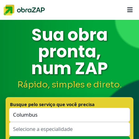
Sua obra
Entrar
pronta,
Criar conta
num ZAP
Buscar serviços
Rápido, simples e direto.
Busque pelo serviço que você precisa